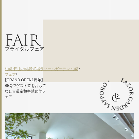
FAIR
ブライダルフェア
札幌・円山の結婚式場ラソールガーデン 札幌
>
フェア
>
【GRAND OPEN1周年】
BBQでゲスト皆をおもて
なし☆道産和牛試食付フ
ェア