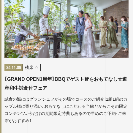
24.11.08
残席
△
【GRAND OPEN1周年】BBQでゲスト皆をおもてなし☆道
産和牛試食付フェア
試食の際にはグランシェフがその場でコースのご紹介！1組1組のカ
ップル様に寄り添い、おもてなしにこだわる当館だからこその限定
コンテンツ。今だけの期間限定特典もあるので早めのご予約・ご来
館がおすすめ！