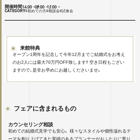
14:00
~ /
09:00
~ /
11:00
~
開催時間
CATEGORY
#初めての方
#相談会
#試食会
来館特典
オープン1周年を記念して今年12月までご結婚式をお考え
のお2人には最大70万円OFF致します‼ 空き日程もござい
ますので、是非お早めにお越しくださいませ。
フェアに含まれるもの
カウンセリング相談
初めての結婚式見学でも安心。 様々なスタイルや個性溢れるテ
ーマを創り上げてきた実績のあるプランナーがおふたりに寄り