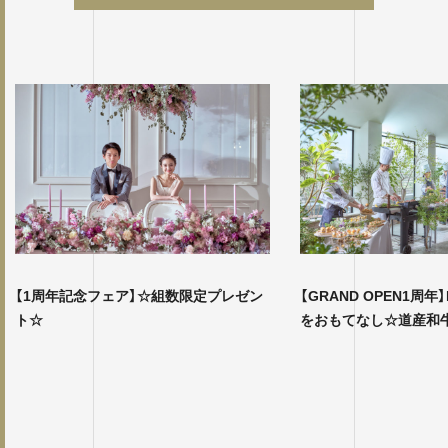
【1周年記念フェア】☆組数限定プレゼン
【GRAND OPEN1周
ト☆
をおもてなし☆道産和