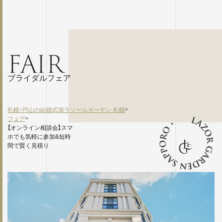
FAIR
ブライダルフェア
札幌・円山の結婚式場ラソールガーデン 札幌
>
フェア
>
【オンライン相談会】スマ
ホでも気軽に参加&短時
間で賢く見積り