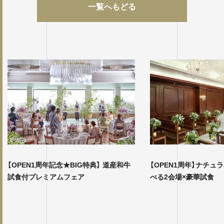
一覧へもどる
【OPEN1周年記念★BIG特典】 道産和牛
【OPEN1周年】ナチュ
試食付プレミアムフェア
べる2会場×豪華試食