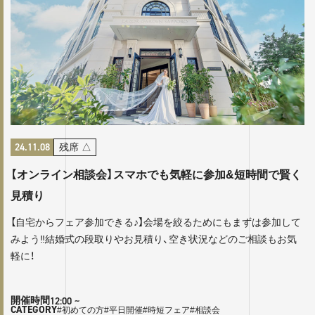
24.11.08
残席
△
【オンライン相談会】スマホでも気軽に参加&短時間で賢く
見積り
【自宅からフェア参加できる♪】会場を絞るためにもまずは参加して
みよう‼結婚式の段取りやお見積り、空き状況などのご相談もお気
軽に！
12:00
~
開催時間
CATEGORY
#初めての方
#平日開催
#時短フェア
#相談会