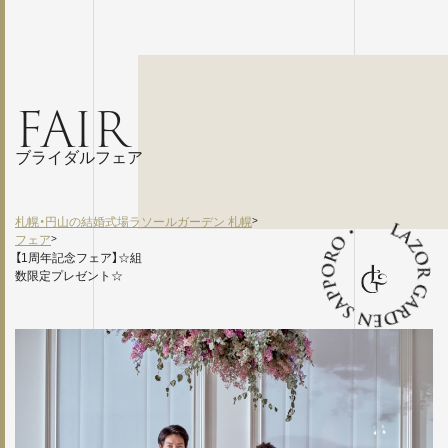
FAIR
ブライダルフェア
札幌・円山の結婚式場ラソールガーデン 札幌
>
フェア
>
【1周年記念フェア】☆組
数限定プレゼント☆