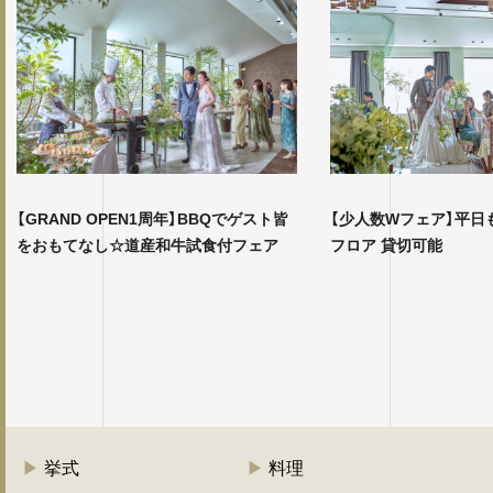
【GRAND OPEN1周年】BBQでゲスト皆
【少人数Wフェア】平日
をおもてなし☆道産和牛試食付フェア
フロア 貸切可能
挙式
料理