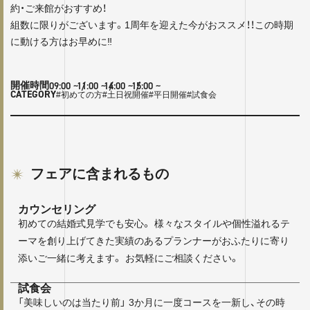
約・ご来館がおすすめ！
組数に限りがございます。1周年を迎えた今がおススメ！！この時期
に動ける方はお早めに‼
09:00
~ /
11:00
~ /
14:00
~ /
15:00
~
開催時間
CATEGORY
#初めての方
#土日祝開催
#平日開催
#試食会
フェアに含まれるもの
カウンセリング
初めての結婚式見学でも安心。 様々なスタイルや個性溢れるテ
ーマを創り上げてきた実績のあるプランナーがおふたりに寄り
添いご一緒に考えます。 お気軽にご相談ください。
試食会
「美味しいのは当たり前」 3か月に一度コースを一新し、その時