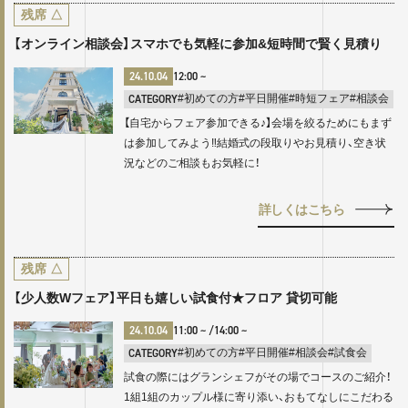
残席
△
【オンライン相談会】スマホでも気軽に参加&短時間で賢く見積り
24.10.04
12:00
~
CATEGORY
#初めての方
#平日開催
#時短フェア
#相談会
【自宅からフェア参加できる♪】会場を絞るためにもまず
は参加してみよう‼結婚式の段取りやお見積り、空き状
況などのご相談もお気軽に！
詳しくはこちら
残席
△
【少人数Wフェア】平日も嬉しい試食付★フロア 貸切可能
24.10.04
11:00
~ /
14:00
~
CATEGORY
#初めての方
#平日開催
#相談会
#試食会
試食の際にはグランシェフがその場でコースのご紹介！
1組1組のカップル様に寄り添い、おもてなしにこだわる