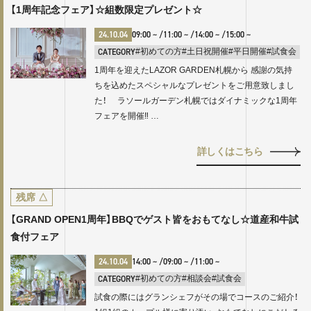
【1周年記念フェア】☆組数限定プレゼント☆
24.10.04
09:00
~ /
11:00
~ /
14:00
~ /
15:00
~
CATEGORY
#初めての方
#土日祝開催
#平日開催
#試食会
1周年を迎えたLAZOR GARDEN札幌から 感謝の気持
ちを込めたスペシャルなプレゼントをご用意致しまし
た！ ラソールガーデン札幌ではダイナミックな1周年
フェアを開催‼ …
詳しくはこちら
残席
△
【GRAND OPEN1周年】BBQでゲスト皆をおもてなし☆道産和牛試
食付フェア
24.10.04
14:00
~ /
09:00
~ /
11:00
~
CATEGORY
#初めての方
#相談会
#試食会
試食の際にはグランシェフがその場でコースのご紹介！