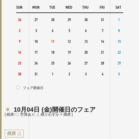
SAT
SUN
MON
TUE
WED
THU
FRI
SAT
SUN
3
26
27
28
29
30
31
1
30
10
2
3
4
5
6
7
8
6
17
9
10
11
12
13
14
15
13
24
16
17
18
19
20
21
22
20
31
23
24
25
26
27
28
29
27
30
31
1
2
3
4
5
フェ
フェア開催日
10月04日
(金)
開催日のフェア
[ 残席：〇 空席あり △ 残りわずか × 満席 ]
残席
△