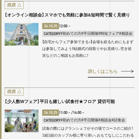
残席
△
【オンライン相談会】スマホでも気軽に参加&短時間で賢く見積り
24.10.25
12:00
~
CATEGORY
#初めての方
#平日開催
#時短フェア
#相談会
【自宅からフェア参加できる♪】会場を絞るためにもまず
は参加してみよう‼結婚式の段取りやお見積り、空き状
況などのご相談もお気軽に！
詳しくはこちら
残席
△
【少人数Wフェア】平日も嬉しい試食付★フロア 貸切可能
24.10.25
11:00
~ /
14:00
~
CATEGORY
#初めての方
#平日開催
#相談会
#試食会
試食の際にはグランシェフがその場でコースのご紹介！
1組1組のカップル様に寄り添い、おもてなしにこだわる