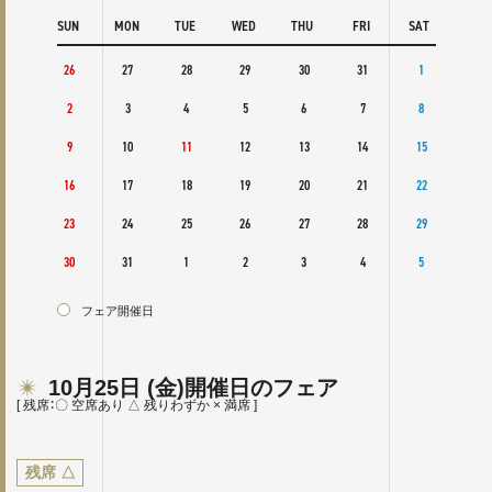
SAT
SUN
MON
TUE
WED
THU
FRI
SAT
SUN
3
26
27
28
29
30
31
1
30
10
2
3
4
5
6
7
8
6
17
9
10
11
12
13
14
15
13
24
16
17
18
19
20
21
22
20
31
23
24
25
26
27
28
29
27
30
31
1
2
3
4
5
フェ
フェア開催日
10月25日
(金)
開催日のフェア
[ 残席：〇 空席あり △ 残りわずか × 満席 ]
残席
△