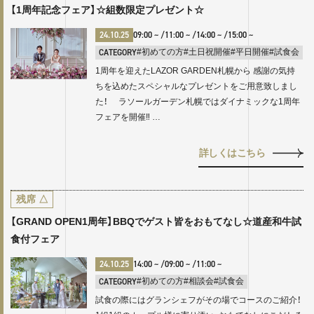
【1周年記念フェア】☆組数限定プレゼント☆
24.10.25
09:00
~ /
11:00
~ /
14:00
~ /
15:00
~
CATEGORY
#初めての方
#土日祝開催
#平日開催
#試食会
1周年を迎えたLAZOR GARDEN札幌から 感謝の気持
ちを込めたスペシャルなプレゼントをご用意致しまし
た！ ラソールガーデン札幌ではダイナミックな1周年
フェアを開催‼ …
詳しくはこちら
残席
△
【GRAND OPEN1周年】BBQでゲスト皆をおもてなし☆道産和牛試
食付フェア
24.10.25
14:00
~ /
09:00
~ /
11:00
~
CATEGORY
#初めての方
#相談会
#試食会
試食の際にはグランシェフがその場でコースのご紹介！