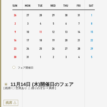
SAT
SUN
MON
TUE
WED
THU
FRI
SAT
SUN
3
26
27
28
29
30
31
1
30
10
2
3
4
5
6
7
8
6
17
9
10
11
12
13
14
15
13
24
16
17
18
19
20
21
22
20
31
23
24
25
26
27
28
29
27
30
31
1
2
3
4
5
フェ
フェア開催日
11月14日
(木)
開催日のフェア
[ 残席：〇 空席あり △ 残りわずか × 満席 ]
残席
△