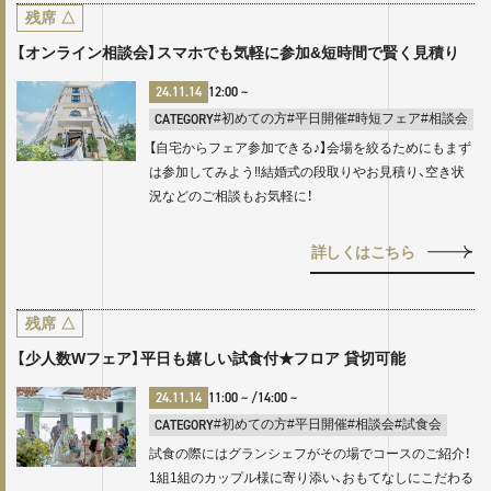
残席
△
【オンライン相談会】スマホでも気軽に参加&短時間で賢く見積り
24.11.14
12:00
~
CATEGORY
#初めての方
#平日開催
#時短フェア
#相談会
【自宅からフェア参加できる♪】会場を絞るためにもまず
は参加してみよう‼結婚式の段取りやお見積り、空き状
況などのご相談もお気軽に！
詳しくはこちら
残席
△
【少人数Wフェア】平日も嬉しい試食付★フロア 貸切可能
24.11.14
11:00
~ /
14:00
~
CATEGORY
#初めての方
#平日開催
#相談会
#試食会
試食の際にはグランシェフがその場でコースのご紹介！
1組1組のカップル様に寄り添い、おもてなしにこだわる