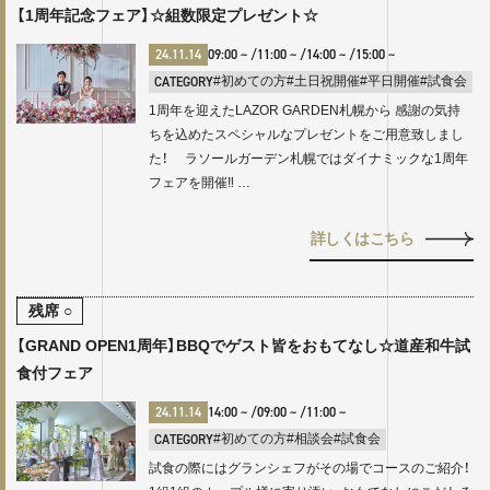
【1周年記念フェア】☆組数限定プレゼント☆
24.11.14
09:00
~ /
11:00
~ /
14:00
~ /
15:00
~
CATEGORY
#初めての方
#土日祝開催
#平日開催
#試食会
1周年を迎えたLAZOR GARDEN札幌から 感謝の気持
ちを込めたスペシャルなプレゼントをご用意致しまし
た！ ラソールガーデン札幌ではダイナミックな1周年
フェアを開催‼ …
詳しくはこちら
残席
○
【GRAND OPEN1周年】BBQでゲスト皆をおもてなし☆道産和牛試
食付フェア
24.11.14
14:00
~ /
09:00
~ /
11:00
~
CATEGORY
#初めての方
#相談会
#試食会
試食の際にはグランシェフがその場でコースのご紹介！