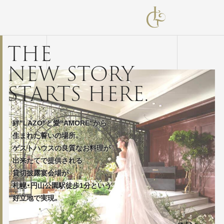
THE
NEW STORY
STARTS HERE.
絆"LAZO"と愛"AMORE"から
生まれた誓いの場所。
ゲストハウスの良質なお料理が
出来たてで提供される
貸切披露宴会場が
札幌・円山公園駅徒歩1分という
好立地で実現。