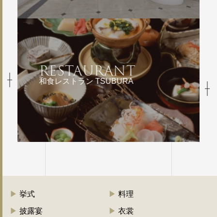
RESTAURANT
和食レストラン TSUBURA
挙式
料理
披露宴
衣裳